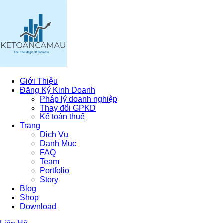
Giới Thiệu
Đăng Ký Kinh Doanh
Pháp lý doanh nghiệp
Thay đổi GPKD
Kế toán thuế
Trang
Dịch Vụ
Danh Mục
FAQ
Team
Portfolio
Story
Blog
Shop
Download