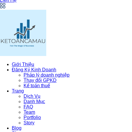
Liên Hệ
Giới Thiệu
Đăng Ký Kinh Doanh
Pháp lý doanh nghiệp
Thay đổi GPKD
Kế toán thuế
Trang
Dịch Vụ
Danh Mục
FAQ
Team
Portfolio
Story
Blog