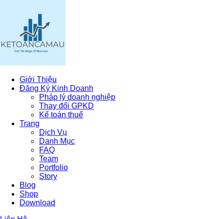
Giới Thiệu
Đăng Ký Kinh Doanh
Pháp lý doanh nghiệp
Thay đổi GPKD
Kế toán thuế
Trang
Dịch Vụ
Danh Mục
FAQ
Team
Portfolio
Story
Blog
Shop
Download