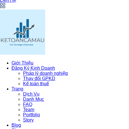
Liên Hệ
Giới Thiệu
Đăng Ký Kinh Doanh
Pháp lý doanh nghiệp
Thay đổi GPKD
Kế toán thuế
Trang
Dịch Vụ
Danh Mục
FAQ
Team
Portfolio
Story
Blog