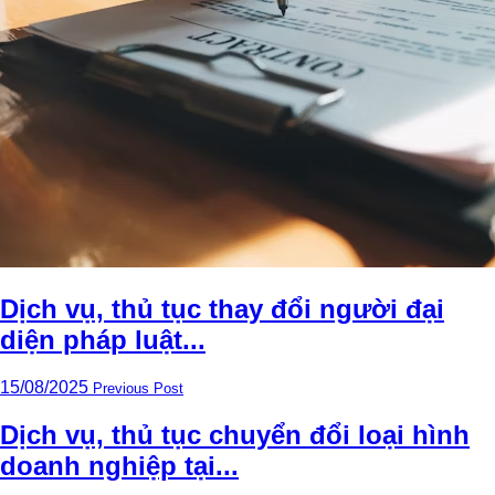
Dịch vụ, thủ tục thay đổi người đại
diện pháp luật...
15/08/2025
Previous Post
Dịch vụ, thủ tục chuyển đổi loại hình
doanh nghiệp tại...