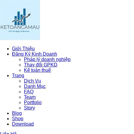
Giới Thiệu
Đăng Ký Kinh Doanh
Pháp lý doanh nghiệp
Thay đổi GPKD
Kế toán thuế
Trang
Dịch Vụ
Danh Mục
FAQ
Team
Portfolio
Story
Blog
Shop
Download