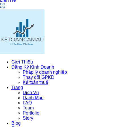
Liên Hệ
Giới Thiệu
Đăng Ký Kinh Doanh
Pháp lý doanh nghiệp
Thay đổi GPKD
Kế toán thuế
Trang
Dịch Vụ
Danh Mục
FAQ
Team
Portfolio
Story
Blog