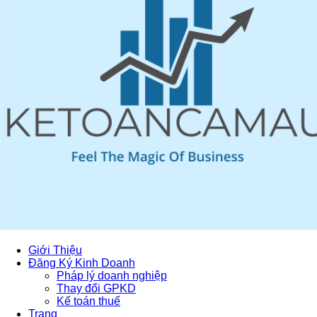
Giới Thiệu
Đăng Ký Kinh Doanh
Pháp lý doanh nghiệp
Thay đổi GPKD
Kế toán thuế
Trang