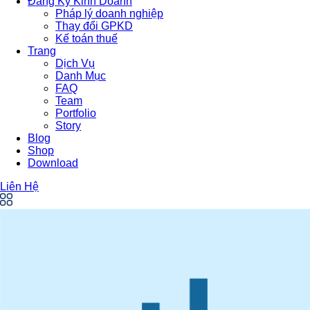
Đăng Ký Kinh Doanh
Pháp lý doanh nghiệp
Thay đổi GPKD
Kế toán thuế
Trang
Dịch Vụ
Danh Mục
FAQ
Team
Portfolio
Story
Blog
Shop
Download
Liên Hệ